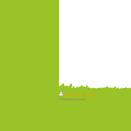
Druckversion
|
Sitemap
© Rebekka Straube