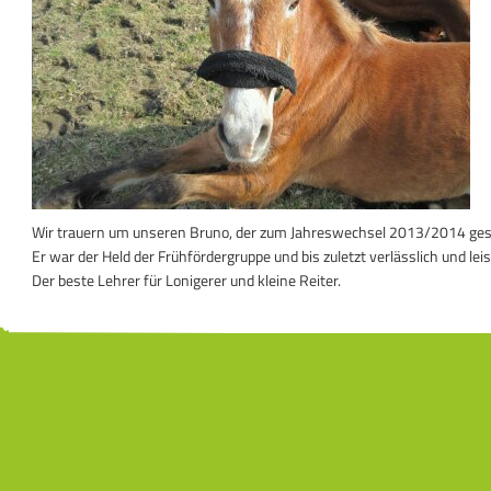
Wir trauern um unseren Bruno, der zum Jahreswechsel 2013/2014 gest
Er war der Held der Frühfördergruppe und bis zuletzt verlässlich und leis
Der beste Lehrer für Lonigerer und kleine Reiter.