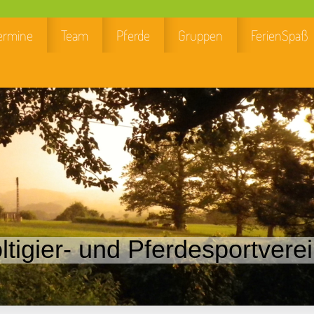
ermine
Team
Pferde
Gruppen
FerienSpaß
ltigier- und Pferdesportverei