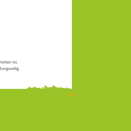
orben ist.
tungswillig.
Login