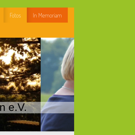
Fotos
In Memoriam
n e.V.